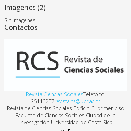
Imagenes (2)
PANORAMA EPIDEMIOLÓGICO DEL USO DE DROG
Jesús Cabrera S, Raúl Zapata Aguilar, Fernando Wagn
Sin imágenes
Contactos
MENORES EN RIESGO SOCIAL Y FARMACODEPEND
Fressy Andrade Ruíz
CHAPULINES: DELINCUENCIA Y DROGAS
Lynnethe Ma. Chaves
Revista Ciencias Sociales
Teléfono:
DROGADICCIÓN Y MINORIDAD INFRACTORA, UN P
25113257
revista.cs@ucr.ac.cr
Marlene Campos
Revista de Ciencias Sociales Edificio C, primer piso
Facultad de Ciencias Sociales Ciudad de la
Investigación Universidad de Costa Rica
ALCOHOL Y TURISMO: DISEÑOS DE INVESTIGACIÓ