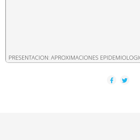
PRESENTACION: APROXIMACIONES EPIDEMIOLOG
Daniel Camacho Monge
CONSUMO DE DROGAS EN EL ÁREA METROPOLITANA 
Mario A. Sáenz, Julio Bejarano
CONSUMO DE DROGAS Y PROBLEMAS ASOCIADOS 
Luis Sandí Esquivel, Alicia Díaz A.