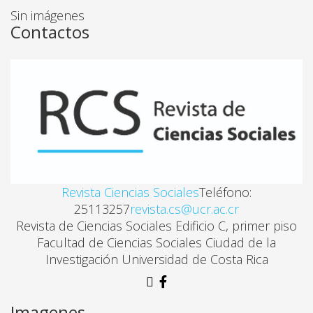
Sin imágenes
COMUNICACIÓN CON PERSPECTIVA DE GÉNERO: 
Contactos
Ligia-córdoba Barquero. , Ana Lucía Faerron Angel
SOR JUANA INÉS DE LA CRUZ, MUJER
Javier Martínez Merino
MASCULINIDAD Y CUERPO: UNA PARADOJA
Ma. Elena Rodríguez B.
Revista Ciencias Sociales
Teléfono:
25113257
revista.cs@ucr.ac.cr
Revista de Ciencias Sociales Edificio C, primer piso
HOMBRES, TRENES Y ESPACIOS PÚBLICOS EN LA 
Facultad de Ciencias Sociales Ciudad de la
Carmen Murillo Chaverri
Investigación Universidad de Costa Rica
MUJERES Y HOMBRES, FEMINIDADES Y MASCULINI
Imagenes