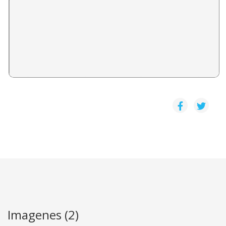
PRESENTACION: GENERO: IDENTIDAD MACULINA- 
Daniel Camacho Monge
LAS RELACIONES ENTRE MUJERES Y EL PODER EN 
Ana Cecilia Escalante
MUJERES EN LA INFORMALIDAD: LA CONJUNCIÓN 
Isabel Vega Robles
Imagenes (2)