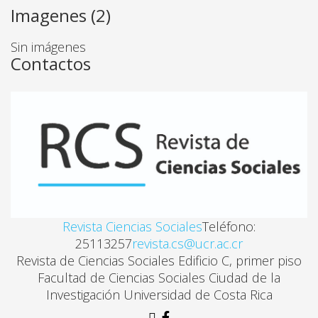
Imagenes (2)
PRENSA Y POLÍTICA EN COSTA RICA: ACERCAMIEN
Sin imágenes
Ma. Elena Rodríguez
Contactos
DEMOCRATIZACIÓN Y GLOBALIZACIÓN EN AMÉRIC
Terry Lynn Karl
LA INTERNACIONALIZACIÓN DE LA PRENSA Y DEL 
Djordje Cuvardic García
Revista Ciencias Sociales
Teléfono:
SUEÑOS DE ILUMINISMO: LA UNIÓN, UN IMPRESO
25113257
revista.cs@ucr.ac.cr
Revista de Ciencias Sociales Edificio C, primer piso
Carlos Villalobos
Facultad de Ciencias Sociales Ciudad de la
Investigación Universidad de Costa Rica
COSTA RICA IMAGINARIA (POR ALEXANDER JIMÉN