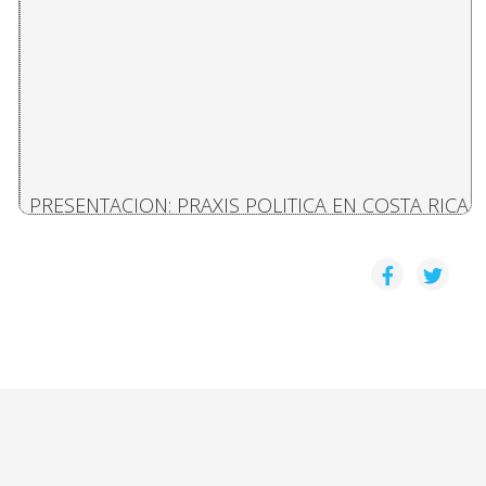
PRESENTACION: PRAXIS POLITICA EN COSTA RICA
Daniel Camacho Monge
DEMOCRACIA, PROCESO Y CONSTITUCIÓN POLÍTIC
José Miguel Rodríguez
REFORMA DEL ESTADO EN COSTA RICA Y TRANSFO
César Zuñiga Ramírez