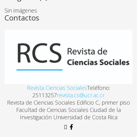
LA CONFORMACIÓN DE UN MERCADO UNIVERSITA
Sin imágenes
Abelino Martínez Rocha
Contactos
OFERTA ACADÉMICA DE LAS UNIVERSIDADES PRIVA
Víctor Hugo Méndez-Estrada
LA REGIONALIZACIÓN DE LA UNIVERSIDAD DE CO
Yolanda Dachner Trujillo
Revista Ciencias Sociales
Teléfono:
25113257
revista.cs@ucr.ac.cr
LA GOBERNABILIDAD EN LOS PROCESOS DE REFO
Revista de Ciencias Sociales Edificio C, primer piso
Roberto Alfredo Miranda
Facultad de Ciencias Sociales Ciudad de la
Investigación Universidad de Costa Rica
ESCALA DE RESPUESTA INDIVIDUAL CRIMINOLÓG