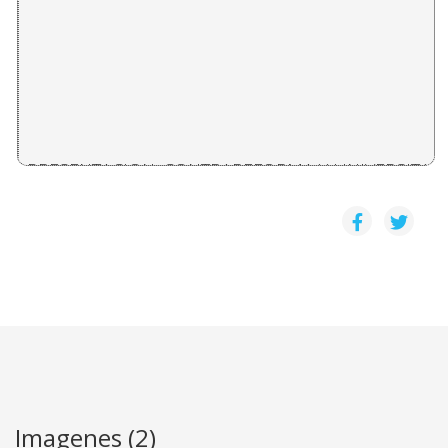
PRESENTACION: CONTRAREFORMA Y UNIVERSITARI
Daniel Camacho Monge
LA UNIVERSIDAD ESTATAL EN EL CONTEXTO SOCIO
Olimpia López Avedaño
LA MISIÓN DE LA UNIVERSIDAD LATINOAMERICANA
Marielos Aguilar Hemández
Imagenes (2)