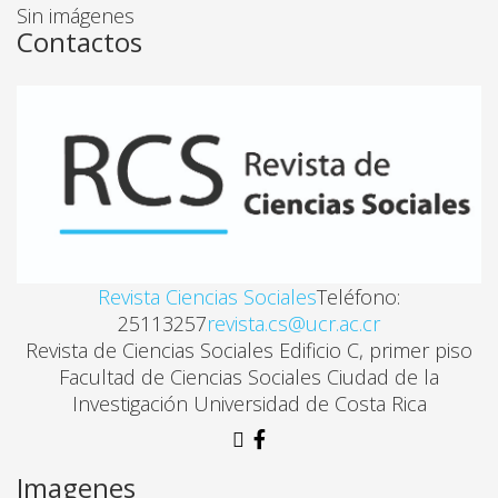
MUJER MAYOR DEL ÁREA RURAL EN COSTA RICA:
Sin imágenes
Contactos
Flory Stella Bonilla, Ana Lorena Méndez
MATERNIDAD EN LAS 
ANTICONCEPCIÓN EN ESTUDIANTES UNIVERSITARI
Eulile Vargas Villalobos
LA SEXUALIDAD EN LA VIDA DE ESTUDIANTES UNIV
Revista Ciencias Sociales
Teléfono:
Ana Rodríguez Molina
25113257
revista.cs@ucr.ac.cr
Revista de Ciencias Sociales Edificio C, primer piso
Facultad de Ciencias Sociales Ciudad de la
VIVENCIAS DE LA MATERNIDAD EN UN GRUPO DE 
Investigación Universidad de Costa Rica
Mayra Achío Tacsan
Imagenes
INVISIBLES E IGNORADOS: LA PATERNIDAD EN LA