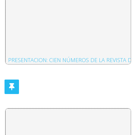
PRESENTACION: CIEN NÚMEROS DE LA REVISTA DE
Daniel Camacho Monge
WALTER BENJAMIN, LA INTELIGENCIA RADICAL
Roberto Ayala Saavedra
REFLEXIONES SOBRE WALTER BENJAMIN: APROXI
Hector Gonzalez Morera