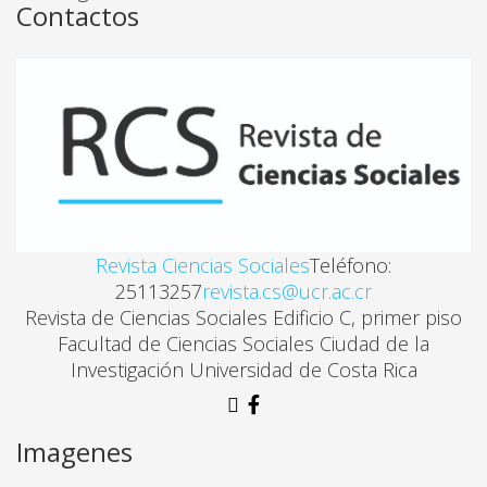
Contactos
GEOPOLÍTICA EN UNA “PERIFERIA DEL PLACER”. C
Santiago Navarro Cerdas
GEOGRAFÍAS DEL MIEDO DE MUJERES TRABAJADOR
Mariana Rojas Mora
Revista Ciencias Sociales
Teléfono:
POLÍTICAS Y CONFLICTOS SOCIO AMBIENTALES: EL
25113257
revista.cs@ucr.ac.cr
José Julián Llaguno, Sindy Mora Solano, Ana Lucía Gu
Revista de Ciencias Sociales Edificio C, primer piso
Facultad de Ciencias Sociales Ciudad de la
Investigación Universidad de Costa Rica
ACERCAMIENTO AL ESTUDIO DE LAS URBANIZACI
Alejandro Alvarado Alcázar, Gustavo Jiménez Barbo
Imagenes