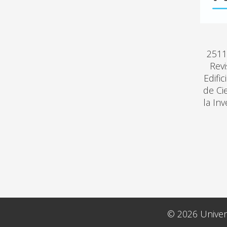
2511
Revi
Edifi
de Ci
la In
© 2026 Univers