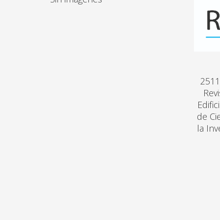
2511
Revi
Edifi
de Ci
la In