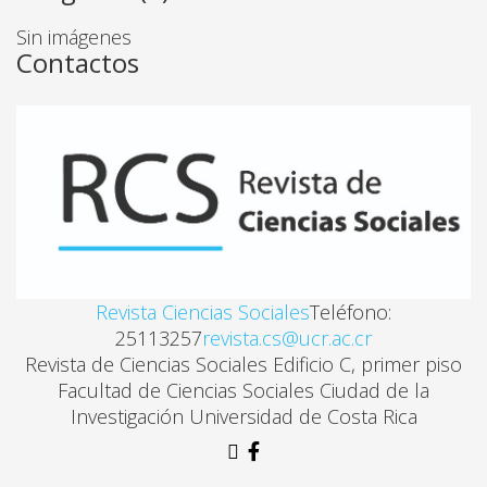
LA CONFORMACIÓN DE UN MERCADO UNIVERSITA
Sin imágenes
Abelino Martínez Rocha
Contactos
OFERTA ACADÉMICA DE LAS UNIVERSIDADES PRIVA
Víctor Hugo Méndez-Estrada
LA REGIONALIZACIÓN DE LA UNIVERSIDAD DE CO
Yolanda Dachner Trujillo
Revista Ciencias Sociales
Teléfono:
25113257
revista.cs@ucr.ac.cr
LA GOBERNABILIDAD EN LOS PROCESOS DE REFO
Revista de Ciencias Sociales Edificio C, primer piso
Roberto Alfredo Miranda
Facultad de Ciencias Sociales Ciudad de la
Investigación Universidad de Costa Rica
ESCALA DE RESPUESTA INDIVIDUAL CRIMINOLÓG