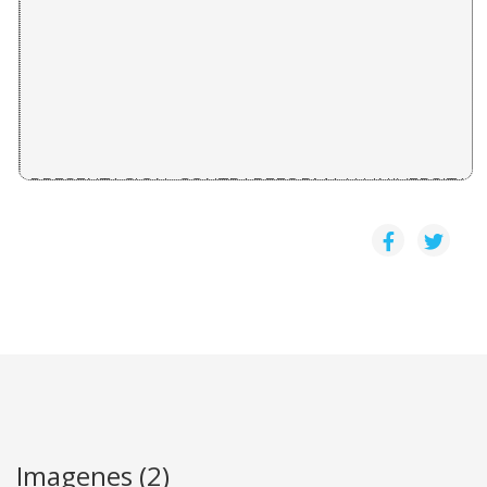
PRESENTACION: CONTRAREFORMA Y UNIVERSITARI
Daniel Camacho Monge
LA UNIVERSIDAD ESTATAL EN EL CONTEXTO SOCIO
Olimpia López Avedaño
LA MISIÓN DE LA UNIVERSIDAD LATINOAMERICANA
Marielos Aguilar Hemández
Imagenes (2)