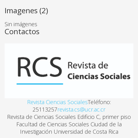
CULTURA POLÍTICA Y FIESTA ELECTORAL EN COSTA 
Imagenes (2)
Patricia Fumero Vargas
Sin imágenes
Contactos
HOMOGENEIZANDO CULTURAS. PELEAS DE GALLOS,
Chester Urbina Gaitán
ENTRE LA TRADICIÓN Y LA MODERNIDAD. LA DIVER
Francisco Enríquez Solano
Revista Ciencias Sociales
Teléfono:
TRANSICIÓN DEMOCRÁTICA Y REFORMA UNIVERSIT
25113257
revista.cs@ucr.ac.cr
Marielos Aguilar Hernández
Revista de Ciencias Sociales Edificio C, primer piso
Facultad de Ciencias Sociales Ciudad de la
Investigación Universidad de Costa Rica
MODELO DE ADECUACIÓN CURRICULAR: UNA EXPE