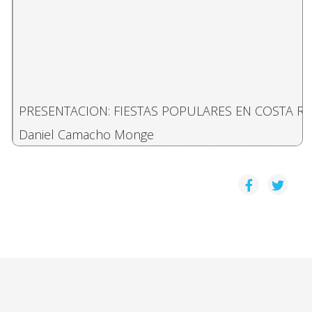
PRESENTACION: FIESTAS POPULARES EN COSTA RI
Daniel Camacho Monge
EL CARNAVAL DE SAN JOSÉ: ¿ESPEJO O MÁSCARA
Carmen Murillo Chaverri
MUJERES, CABALLOS, HOMBRES, TOROS, MEDALLAS,
Omar Hernández Cruz