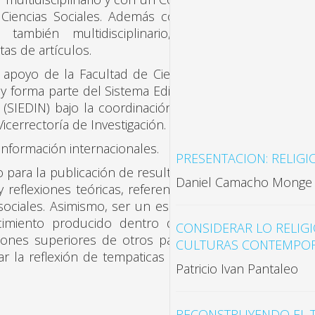
 Ciencias Sociales. Además con la
ambién multidisciplinario, de
as de artículos.
o de la Facultad de Ciencias
y forma parte del Sistema Editorial
n (SIEDIN) bajo la coordinación y el
Vicerrectoría de Investigación.
información internacionales.
PRESENTACION: RELIGI
ra la publicación de resultados
Daniel Camacho Monge
 reflexiones teóricas, referentes a
sociales. Asimismo, ser un espacio
nocimiento producido dentro de la
CONSIDERAR LO RELIG
iones superiores de otros países,
CULTURAS CONTEMPO
r la reflexión de tempaticas de la
Patricio Ivan Pantaleo
RECONSTRUYENDO EL TE