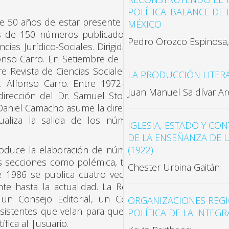
POLÍTICA. BALANCE DE
años de estar presente en la
MÉXICO
s de 150 números publicados. En
Pedro Orozco Espinosa,
ias Jurídico-Sociales. Dirigida por
fonso Carro. En Setiembre de 1959,
Revista de Ciencias Sociales y la
LA PRODUCCIÓN LITER
c. Alfonso Carro. Entre 1972-1977
Juan Manuel Saldívar Ar
dirección del Dr. Samuel Stone. A
. Daniel Camacho asume la dirección
ualiza la salida de los números
IGLESIA, ESTADO Y CO
DE LA ENSEÑANZA DE L
e la elaboración de números
(1922)
as secciones como polémica, teoría
Chester Urbina Gaitán
e 1986 se publica cuatro veces al
e hasta la actualidad. La Revista
 un Consejo Editorial, un Comité
ORGANIZACIONES REGI
asistentes que velan para que esta
POLÍTICA DE LA INTE
ífica al |usuario.