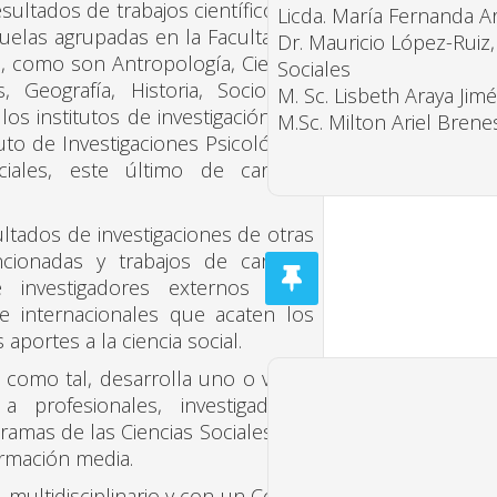
esultados de trabajos científicos de
Licda. María Fernanda A
scuelas agrupadas en la Facultad de
Dr. Mauricio López-Ruiz,
d, como son Antropología, Ciencias
Sociales
 Geografía, Historia, Sociología,
M. Sc. Lisbeth Araya Jim
los institutos de investigación que
M.Sc. Milton Ariel Brene
uto de Investigaciones Psicológicas
ciales, este último de carácter
os de investigaciones de otras
cionadas y trabajos de carácter
 de investigadores externos a la
 e internacionales que acaten los
 aportes a la ciencia social.
o tal, desarrolla uno o varios
profesionales, investigadores,
ramas de las Ciencias Sociales y es
ormación media.
tidisciplinario y con un Comité