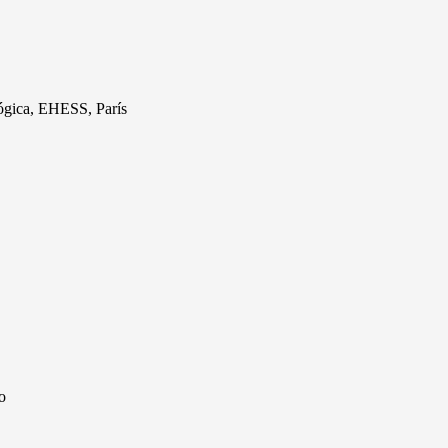
ógica, EHESS, París
o