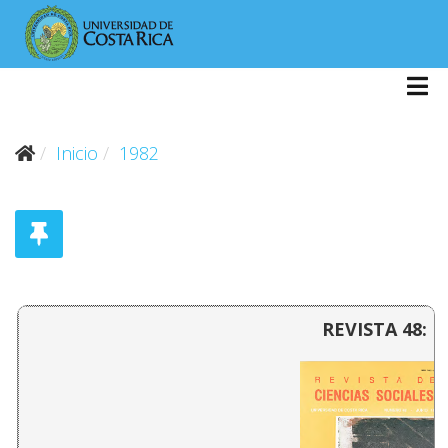
Inicio
1982
REVISTA 48: