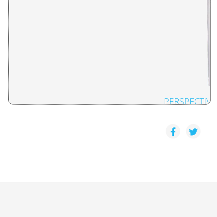
PERSPECTIV
PRESENTACIÓN: PERSPECTIVA DE PAZ EN CENTRO
Daniel Camacho
CENTROAMÉRICA: LA PAZ, LA GUERRA Y LOS MOVI
Daniel Camacho
CENTROAMÉRICA: LA CRISIS SIN FIN