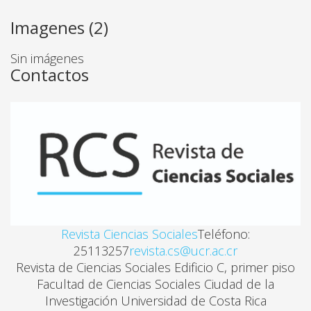
Gabriel Aguilera
Imagenes (2)
Sin imágenes
ANÁLISIS MILITAR DE LA SITUACIÓN SALVADOREÑ
Contactos
Raul Benitez Manaut
CONSIDERACIONES ACERCA DEL FENÓMENO DE L
Luis Alberto Calvo Coin
MANIOBRAS MILITARES EN AMÉRICA CENTRAL
Ricardo Cordova
Revista Ciencias Sociales
Teléfono:
25113257
revista.cs@ucr.ac.cr
Revista de Ciencias Sociales Edificio C, primer piso
DEMOCRACIA Y TOTALITARISMO
Facultad de Ciencias Sociales Ciudad de la
Jaime Gdo. Delgado Rojas
Investigación Universidad de Costa Rica