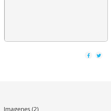
PRESENTACION: GUANACASTE: TRADICION Y FUTU
Daniel Camacho Monge
LA GUANACASTEQUIDAD
Floria V. Díaz Rivel
LOS RITMOS TRADICIONALES DE GUANACASTE
Raztel Acevedo A.
Imagenes (2)