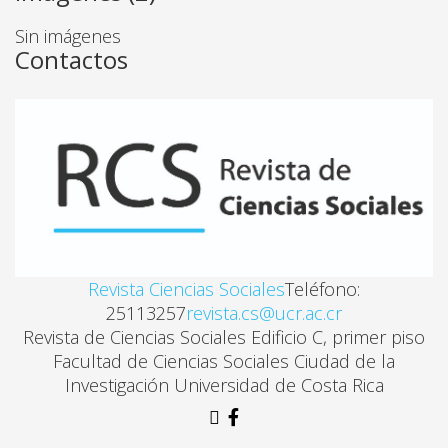
DORMÍTE, NIÑITO. CANCIÓN DE CUNA. ANÁLISIS L
Sin imágenes
Contactos
Liubou Sliesarleva, Juan S. Quirós
EL DUQUE MARLBOROUGH EN LA TRADICIÓN GU
Javier Martínez Merino
BAGACES: UN REENCUENTRO HISTÓRICO SOCIAL
Hortensia Meza
Revista Ciencias Sociales
Teléfono:
25113257
revista.cs@ucr.ac.cr
CARACTERÍSTICAS PSICOSOCIALES DEL ESTUDIAN
Revista de Ciencias Sociales Edificio C, primer piso
Ma. Elena Loiaciga G
Facultad de Ciencias Sociales Ciudad de la
Investigación Universidad de Costa Rica
CAMBIOS SOCIALES Y ROL DEL ADOLESCENTE EN 