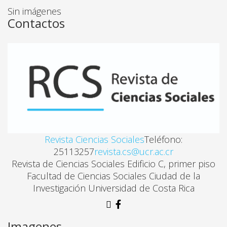
Sin imágenes
COMUNICACIÓN CON PERSPECTIVA DE GÉNERO: 
Contactos
Ligia-córdoba Barquero. , Ana Lucía Faerron Angel
SOR JUANA INÉS DE LA CRUZ, MUJER
Javier Martínez Merino
MASCULINIDAD Y CUERPO: UNA PARADOJA
Ma. Elena Rodríguez B.
Revista Ciencias Sociales
Teléfono:
25113257
revista.cs@ucr.ac.cr
Revista de Ciencias Sociales Edificio C, primer piso
HOMBRES, TRENES Y ESPACIOS PÚBLICOS EN LA 
Facultad de Ciencias Sociales Ciudad de la
Carmen Murillo Chaverri
Investigación Universidad de Costa Rica
MUJERES Y HOMBRES, FEMINIDADES Y MASCULINI
Imagenes