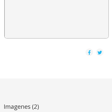
PRESENTACION: GENERO: IDENTIDAD MACULINA- 
Daniel Camacho Monge
LAS RELACIONES ENTRE MUJERES Y EL PODER EN 
Ana Cecilia Escalante
MUJERES EN LA INFORMALIDAD: LA CONJUNCIÓN 
Isabel Vega Robles
Imagenes (2)