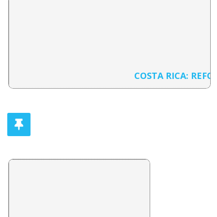
COSTA RICA: REF
PRESENTACION: COSTA RICA: REFORMA DEL ESTA
Daniel Camacho Monge
LA IDEOLOGIA DE LA NACIONALIZACION BANCARIA
Ciska reventos
EL PAPEL DEL ESTADO NACIONAL EN EL PROCESO
Roberto Salom