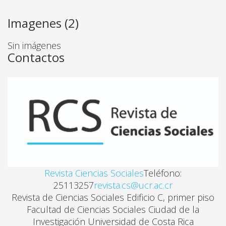
Imagenes (2)
LA GUERRA DE IDEAS: LA DIPLOMACIA CULTURAL 
Sin imágenes
Roy Gamero
Contactos
LOS JUECES Y LOS JUICIOS DEL LEGADO COLONIAL
Ivan Molina
EL PROBLEMA FRONTERIZO CON COLOMBIA Y LA A
Hugo Murillo Jimenez
Revista Ciencias Sociales
Teléfono:
MAX WEBER, SOCIOLOGIA DE LA RELIGIÓN
25113257
revista.cs@ucr.ac.cr
Revista de Ciencias Sociales Edificio C, primer piso
Jose Miguel Rodriguez
Facultad de Ciencias Sociales Ciudad de la
Investigación Universidad de Costa Rica