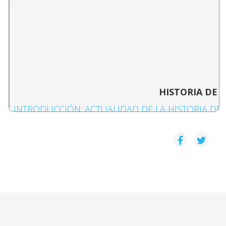
HISTORIA DE 
INTRODUCCIÓN: ACTUALIDAD DE LA HISTORIA DE
Daniel Camacho
EL PLAN PESQUERO PARA LA VERTIENTE DEL PACI
Virginia Chavarria Lopez
ESTADOS UNIDOS-AMÉRICA LATINA, LAS RELACIO
Janina Fernandez Pacheco