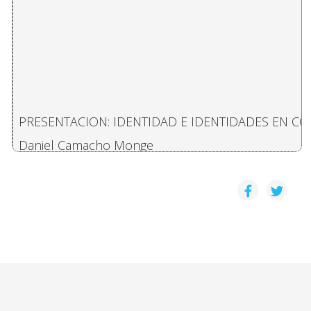
PRESENTACION: IDENTIDAD E IDENTIDADES EN CO
Daniel Camacho Monge
UN POBLADO LINIERO DEL CARIBE COSTARRICENS
Omar Hernández Cruz
"DESAPARECIDOS DE LA NACIÓN": LOS INDÍGENAS
Ronald Soto Quirós