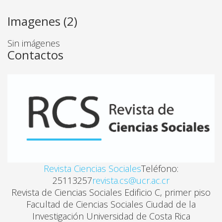
TRANSFORMACIÓN ECONÓMICA EN COSTA RICA (SIG
Imagenes (2)
Herberth Ulloa Hidalgo
Sin imágenes
Contactos
ENTRE REDES Y SENDEROS: CAMBIO CULTURAL E 
Gisella Madrigal Castro
EXORCISANDO AL FANTASMA DE LA CULTURA GLOB
Vanesa Fonseca Gonzalez
EL NUEVO DISCURSO DE LA PROTESTA
Revista Ciencias Sociales
Teléfono:
Daniel Camacho Monge
25113257
revista.cs@ucr.ac.cr
Revista de Ciencias Sociales Edificio C, primer piso
Facultad de Ciencias Sociales Ciudad de la
"ENSOÑACIÓN". UN FRAGMENTO
Investigación Universidad de Costa Rica