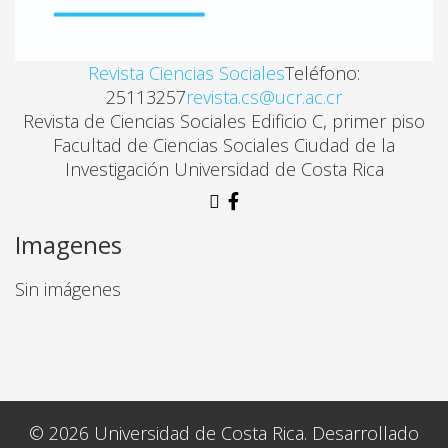
MARAS, IDENTIDAD JUVENIL Y REPRESIÓN CULTUR
Revista Ciencias Sociales
Teléfono:
Chester Urbina Gaitán
25113257
revista.cs@ucr.ac.cr
Revista de Ciencias Sociales Edificio C, primer piso
Facultad de Ciencias Sociales Ciudad de la
HACIA UNA COMPLEJIZACIÓN DE LA TIPOLOGÍA D
Investigación Universidad de Costa Rica
Vanesa Vazquez Laba
Imagenes
UN MODELO DE CONSEJERÍA GRUPAL PARA ESTUD
Sin imágenes
Ángel Villafañe Santiago, María I. Jiménez Chafey, M
© 2026 Universidad de Costa Rica. Desarrollado