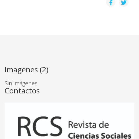
EL DERECHO COMO PRÁCTICA Y CIENCIA SOCIAL: MÁ
Mario A. Ramírez Granados
LA COMPRENSIÓN DE LA POBREZA EN UN GRUPO 
Randall Rodríguez Amor, Adriana Salas Ruiz
AUTOESTIMA EN JÓVENES INDÍGENAS: BORUCAS Y
Imagenes (2)
Marianela Román Solano, Marjorie Moreno Salas
Sin imágenes
Contactos
LAS MUJERES EN AMÉRICA LATINA: INDICADORES 
Susana Ruiz Seisdedos, Petra Bonometti
¿SEXUALIDAD NORMAL/SEXUALIDAD PATOLÓGICA?
Daniela Szuster