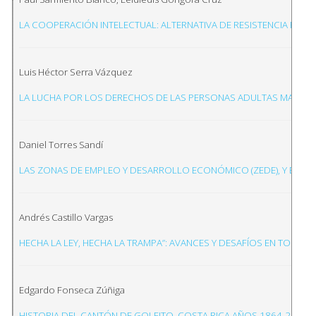
LA COOPERACIÓN INTELECTUAL: ALTERNATIVA DE RESISTENCIA PACÍF
Luis Héctor Serra Vázquez
LA LUCHA POR LOS DERECHOS DE LAS PERSONAS ADULTAS MAYORES
Daniel Torres Sandí
LAS ZONAS DE EMPLEO Y DESARROLLO ECONÓMICO (ZEDE), Y EL 
Andrés Castillo Vargas
HECHA LA LEY, HECHA LA TRAMPA”: AVANCES Y DESAFÍOS EN TORNO
Edgardo Fonseca Zúñiga
HISTORIA DEL CANTÓN DE GOLFITO, COSTA RICA AÑOS 1864-2011