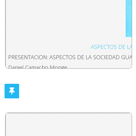
Napoleon Tapia
¿EXISTE UNA PSICOLOGIA MARXISTA?
Emilio Ortiz
ASPECTOS DE LA
CONOCIMIENTO E IGNORANCIA CIENTIFICA
PRESENTACION: ASPECTOS DE LA SOCIEDAD GUA
Daniel Villalobos
Daniel Camacho Monge
COSTA RICA: PRO
ACERCA DE LA EDUCACIÓN SUPERIOIR PUBLICA 
LAS RESTRICCIONES DE LOS DERECHOS POLITICOS
Maria Elena Loaiciga
Marielos Aguilar
UN ESTADO DENTRO DE OTRO: LAS PROPIEDADES 
EL SOLIDARISMO PUBLICO: ALGUNOS ELEMENTOS
Marc Edelman
Luz Cubero, Warren Ortega