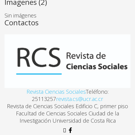
Imagenes (2)
EL LEGADO DE KARL R. POPPER AL REALISMO CRÍ
Sin imágenes
José Ramón García Menéndez
Contactos
RELIGIÓN Y PARADIGMAS. MODELO EPISTEMOLÓ
Amando Robles Robles
LOS VALORES EN EL MEDIO FAMILIAR. UN ANÁLIS
Sonia María Aguilar
Revista Ciencias Sociales
Teléfono:
25113257
revista.cs@ucr.ac.cr
Revista de Ciencias Sociales Edificio C, primer piso
EL CONOCIMIENTO DE LA POLÍTICA: PRESUPUEST
Facultad de Ciencias Sociales Ciudad de la
José Miguel Rodríguez Zamora
Investigación Universidad de Costa Rica