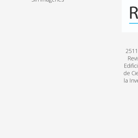
2511
Revi
Edifi
de Ci
la In