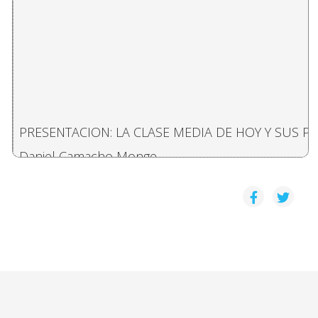
PRESENTACION: LA CLASE MEDIA DE HOY Y SUS P
Daniel Camacho Monge
CAMBIOS EN LA ESTRUCTURA SOCIO LABORAL COS
Carlos Castro Valverde
LA CLASE MEDIA EN TRANSICIÓN: SITUACIÓN Y PER
Mylena Yega Martinez