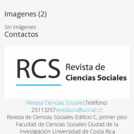
CAMBIOS EN LA INSERCIÓN LABORAL DE LA POBL
Imagenes (2)
Carlos Rafael Rodríguez Solera
Sin imágenes
Contactos
LA PARTICIPACIÓN DE LAS MUJERES EN EL TRAB
Ana Lucía Gutiérrez Espeleta, Carlos Rafael Rodríg
EL PROCESO DE CONCERTACIÓN NACIONAL COMO
Flory Fernández Chaves
Revista Ciencias Sociales
Teléfono:
¿CONCERTACIÓN EN COSTA RICA? UNA LECTURA C
25113257
revista.cs@ucr.ac.cr
Revista de Ciencias Sociales Edificio C, primer piso
Alberto Conés Ramos
Facultad de Ciencias Sociales Ciudad de la
Investigación Universidad de Costa Rica