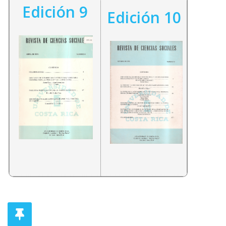
Edición 9
Edición 10
TRANSFERENCIAS DE INGRESOS A LOS HOGARES 
Pilar Arcidiácono
ALIANZAS, PODER Y POLÍTICA SOCIAL EN ARGENTI
Carl Friedrich Bossert
MERCADOS ITINERANTES. ESTUDIO COMPARATIV
Felipe González Ortiz, Sergio Vega Bolaños
VICTIMIZACIÓN E IMPUNIDAD EN EL ESTADO DE 
Elián Gómez-Azcárate, J. Alejandro Vera, María Elena