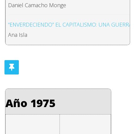
Daniel Camacho Monge
“ENVERDECIENDO” EL CAPITALISMO: UNA GUERRA
Ana Isla
AGROBIODIVERSIDAD AMAZÓNICA Y ESTRATEGIAS
Ruth Irene Arias-Gutiérrez, Roberto González Sous
IMAGEN DE LA CIENCIA Y LA TECNOLOGÍA EN LA 
Grettel Rivera Alvarado
Año 1975
COMUNICACIÓN SOBRE CAMBIO CLIMÁTICO DIRIGI
Sylvia León Koberg