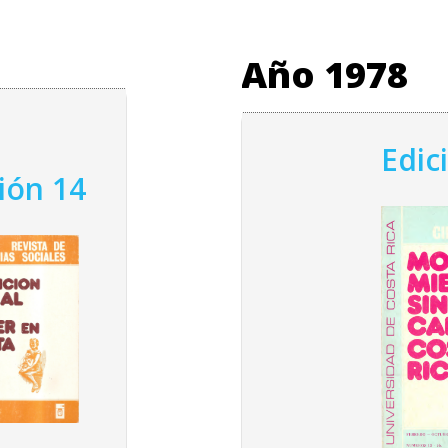
Año 1978
Edic
ión 14