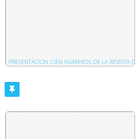
PRESENTACION: CIEN NÚMEROS DE LA REVISTA DE
Daniel Camacho Monge
WALTER BENJAMIN, LA INTELIGENCIA RADICAL
Roberto Ayala Saavedra
REFLEXIONES SOBRE WALTER BENJAMIN: APROXI
Hector Gonzalez Morera