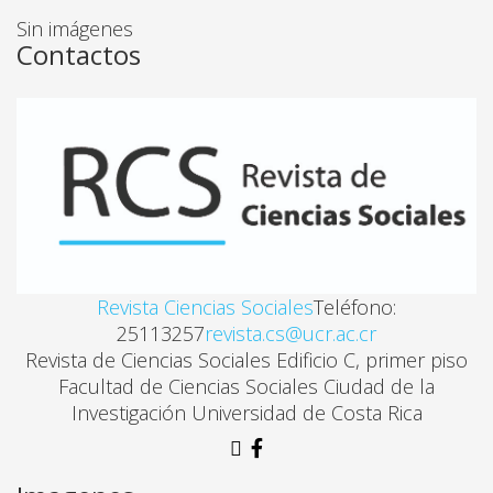
Sin imágenes
Contactos
EL PENSAMIENTO ECONÓMICO-SOCIAL DE RODRI
José Luis Vega Carballo
EL PAPEL DE RODRIGO FACIO EN LA CONSTITUYEN
Alex Solís Fallas
DOCTRINA DE PROTECCIÓN INTEGRAL Y CONTEXTO
Revista Ciencias Sociales
Teléfono:
Olga Prieto Cruz
25113257
revista.cs@ucr.ac.cr
Revista de Ciencias Sociales Edificio C, primer piso
Facultad de Ciencias Sociales Ciudad de la
LA CONSTRUCCIÓN DEL “BENEFICIARIO” EN LOS 
Investigación Universidad de Costa Rica
Valeria Llobet, Cecilia Litichever, Gabriela Magistris