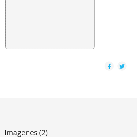
PRESENTACION: LUCHAS SOCIALES POR EL AMBIE
Daniel Camacho Monge
¿TESTIMONIOS DE UN DESPOJO? DESARROLLO TURÍ
Edgar Blanco Obando
Imagenes (2)