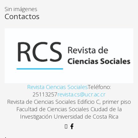
LOS PESCADORES Y AGRICULTORES DE LA COSTA 
Sin imágenes
Elida Leticia Rodríguez Domínguez, Luis Gabriel To
Contactos
¡CONGA NO VA! LOS GUARDIANES DE LAS LAGUNAS
Ana Isla
HACIA UN ESTUDIO MARXIANO DEL INTERNET
Christian Fuchs Traducción de Adrián Montero Mor
Revista Ciencias Sociales
Teléfono:
LA EMERGENCIA DE LA MIRADA SOCIOLÓGICA: AN
25113257
revista.cs@ucr.ac.cr
Revista de Ciencias Sociales Edificio C, primer piso
Pablo E. Carballo Chaves
Facultad de Ciencias Sociales Ciudad de la
Investigación Universidad de Costa Rica
BANCA, SALUD Y ESTÍMULO DEL EMPLEO: SERVICI
Jose Daniel Rodriguez Arrieta