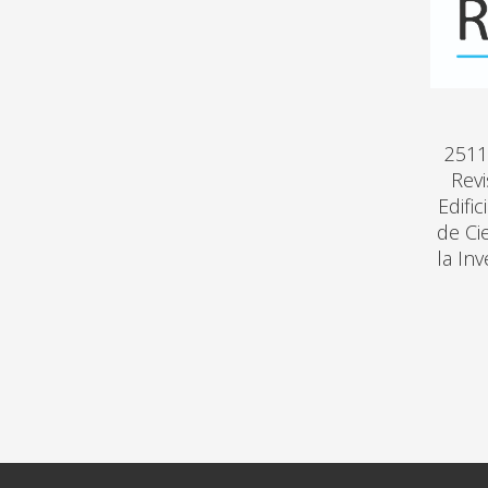
2511
Revi
Edifi
de Ci
la In