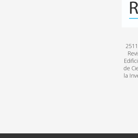
2511
Revi
Edifi
de Ci
la In