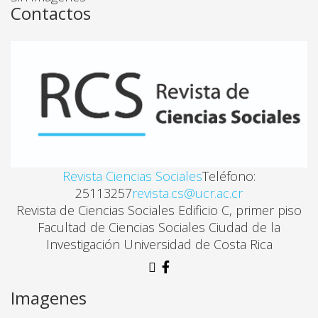
Contactos
_________________ . 
Sin otro particular, se despide
Revista Ciencias Sociales
Teléfono:
25113257
revista.cs@ucr.ac.cr
Revista de Ciencias Sociales Edificio C, primer piso
__________________________
Facultad de Ciencias Sociales Ciudad de la
    Firma y cédula
Investigación Universidad de Costa Rica
Imagenes
cc. Editorial de la Universidad de Costa Rica (EUCR