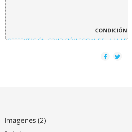
CONDICIÓN S
PRESENTACIÓN: CONDICIÓN SOCIAL DE LA MUJER 
Daniel Camacho
SOLEDAD Y ORIENTACION EN LAS SOCIEDADES N
Flory Stella Bonilla
GEOGRAFÍA ECONÓMICA DE LOS DISTRITOS DE NA
Ronald Chaves
Imagenes (2)
LA MUJER EN COSTA RICA, DIVISIÓN DEL TRABAJO