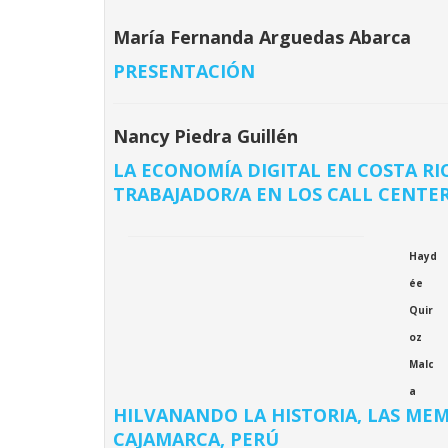
María Fernanda Arguedas Abarca
PRESENTACIÓN
Nancy Piedra Guillén
LA ECONOMÍA DIGITAL EN COSTA RIC
TRABAJADOR/A EN LOS CALL CENTE
H
ayd
ée
Quir
oz
Malc
a
HILVANANDO LA HISTORIA, LAS MEM
CAJAMARCA, PERÚ