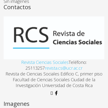
Sin imágenes
Sandra Cartin, Ileana Piszk
Contactos
LA INDUSTRIA AZUCARERA EN COSTA RICA A PARTI
Ana Cecilia Escalante Herrera, Mayra Achio Iacs
COMENTARIOS: HOMENAJE A EUGENIO FONSECA
Oscar Fernandez
Revista Ciencias Sociales
Teléfono:
25113257
revista.cs@ucr.ac.cr
COMENTARIOS: HOMENAJE A EUGENIO FONSECA
Revista de Ciencias Sociales Edificio C, primer piso
Manuel Formoso
Facultad de Ciencias Sociales Ciudad de la
Investigación Universidad de Costa Rica
LA ESTRUCTURA AGRARIA Y CAPACITACIÓN CAMPE
Jorge A. Mora Alfaro
Imagenes