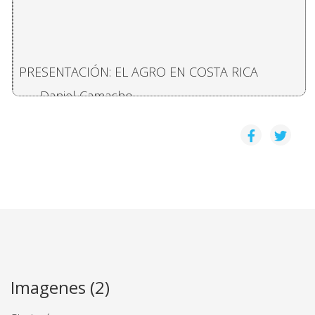
PRESENTACIÓN: EL AGRO EN COSTA RICA
Daniel Camacho
LA POESIA COMO AGRESION EN "NAUSEA" DE FO
Isaac Felipe Azofeifa
MODIFICACIONES DE LA ESTRUCTURA PRODUCTIVA
Nora Bermudez Mendez, Rosa Maria Pochet C
COMENTARIOS: HOMENAJE A EUGENIO FONSECA, D
Imagenes (2)
LA PRODUCCIÓN DE GRANOS BÁSICOS EN COSTA 