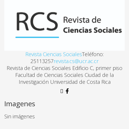
ALIANZAS, PODER Y POLÍTICA SOCIAL EN ARGENTI
Carl Friedrich Bossert
MERCADOS ITINERANTES. ESTUDIO COMPARATIV
Felipe González Ortiz, Sergio Vega Bolaños
Revista Ciencias Sociales
Teléfono:
25113257
revista.cs@ucr.ac.cr
Revista de Ciencias Sociales Edificio C, primer piso
VICTIMIZACIÓN E IMPUNIDAD EN EL ESTADO DE 
Facultad de Ciencias Sociales Ciudad de la
Elián Gómez-Azcárate, J. Alejandro Vera, María Elena
Investigación Universidad de Costa Rica
Imagenes
Sin imágenes