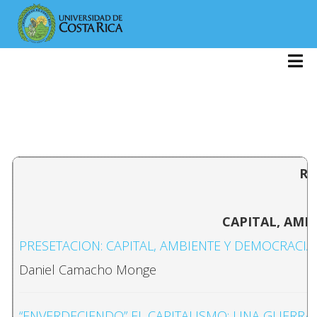
RE
CAPITAL, AMB
PRESETACION: CAPITAL, AMBIENTE Y DEMOCRACIA
Daniel Camacho Monge
“ENVERDECIENDO” EL CAPITALISMO: UNA GUERRA