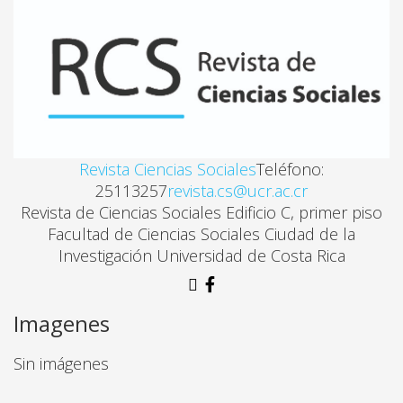
EL TRABAJO INFANTIL MIGRANTE EN LOS CULTIVO
Jesús Antonio Madera Pacheco, Jorge Luis Marín G
MIGRACIÓN MÉXICO-ESTADOS UNIDOS: IMPLICAC
Revista Ciencias Sociales
Teléfono:
Roberto Zepeda Martínez, Jonathan D. Rosen
25113257
revista.cs@ucr.ac.cr
Revista de Ciencias Sociales Edificio C, primer piso
MASAS POPULARES Y PODER POLÍTICO EN EL CAMP
Facultad de Ciencias Sociales Ciudad de la
Investigación Universidad de Costa Rica
Graciela Alejandra Inda
ACCIÓN COLECTIVA Y PRÁCTICAS POLÍTICAS EMER
Imagenes
Tommaso Gravante
Jorge Regalado Santillán,
Sin imágenes