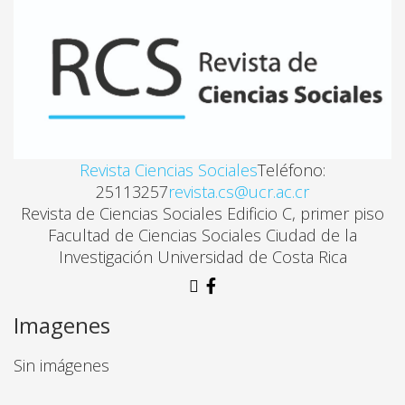
Marilú Mora, Ivette Campos
SITUACION DE LOS PENSIONADOS DEL RÉGIMEN N
Ma. de los A. Ramírez
EL DIAGNOSTICO EDUCATICO EN LA SUPERVISION
Revista Ciencias Sociales
Teléfono:
25113257
revista.cs@ucr.ac.cr
Rosa Marta Jacob
Revista de Ciencias Sociales Edificio C, primer piso
Facultad de Ciencias Sociales Ciudad de la
15 DE SETIEMBRE: PASADO Y PRESENTA
Investigación Universidad de Costa Rica
Juan Rafael Quesada
Imagenes
Sin imágenes
HACIA LA ORGANIZACION POLITICA DE LAS CLASE