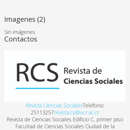
LA PROBLEMATICA ALCOHOLICA DE LA JUVENTUD
Imagenes (2)
Hugo A. Miguez
Sin imágenes
Contactos
ALCOHOLISMO FEMENINO Y SU TERAPEUTICA
Irma Morales de Flores, Luis A. Valverde Oband
ALCOHOLICOS ANONIMOS: UN EJEMPLO DE PREST
Marta Eugenia Pardo Angulo
PRESIONES Y CONTRADICCIONES EN TORNO A UNA
Revista Ciencias Sociales
Teléfono:
Xinia Picado Gatgens
25113257
revista.cs@ucr.ac.cr
Revista de Ciencias Sociales Edificio C, primer piso
LA CATEGORIA DEL INCONSCIENTE Y LA COMPRENS
Facultad de Ciencias Sociales Ciudad de la