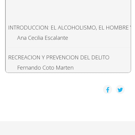
INTRODUCCION: EL ALCOHOLISMO, EL HOMBRE 
Ana Cecilia Escalante
RECREACION Y PREVENCION DEL DELITO
Fernando Coto Marten
RESEÑA BIBLIOGRAFICA SOBRE EL TEMA DEL AL
Ana Cecilia Escalante
CONSIDERACIONES SOBRE EL ESTABLECIMIENTO D
Enrique Madrigal Segura