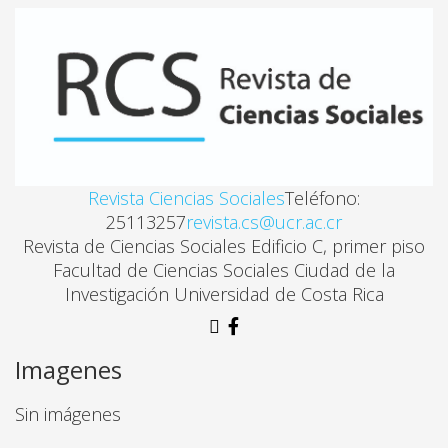
LA MASCARA DIABOLICA: LA EFICIENCIA DEL MAQU
Oscar Delgado
SESGO DE GENERO EN LA MEDIACION DEL NEUR
Carmen Delgado Alvarez
Revista Ciencias Sociales
Teléfono:
25113257
revista.cs@ucr.ac.cr
Revista de Ciencias Sociales Edificio C, primer piso
CULTURA POPULAR, MITOLOGIA RELIGIOSA Y PO
Facultad de Ciencias Sociales Ciudad de la
Yamileth Gonzalez, Maria Perez Yglesias
Investigación Universidad de Costa Rica
NEOLIBERALISMO Y MOVIMIENTO SINDICAL EN CO
Imagenes
Marielos Aguilar
Sin imágenes