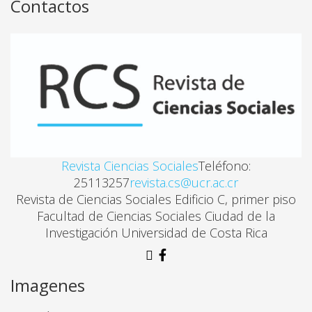
Contactos
MENORES EN RIESGO SOCIAL Y FARMACODEPEND
Fressy Andrade Ruíz
CHAPULINES: DELINCUENCIA Y DROGAS
Lynnethe Ma. Chaves
Revista Ciencias Sociales
Teléfono:
DROGADICCIÓN Y MINORIDAD INFRACTORA, UN P
25113257
revista.cs@ucr.ac.cr
Marlene Campos
Revista de Ciencias Sociales Edificio C, primer piso
Facultad de Ciencias Sociales Ciudad de la
Investigación Universidad de Costa Rica
ALCOHOL Y TURISMO: DISEÑOS DE INVESTIGACIÓ
Raúl Caetano
Imagenes
ESTRATEGIAS DE INTERVENCIÓN DEL TRABAJO SO