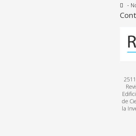
- No
Cont
2511
Revi
Edifi
de Ci
la In