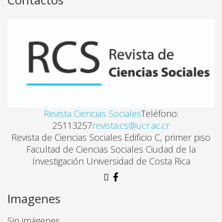
JUVENTUD, USO DE MEDIOS Y TIEMPO LIBRE. UN 
Rolando Pérez
LA CAPACITACIÓN DE JÓVENES CON DISCAPACIDAD
José Azoh
Revista Ciencias Sociales
Teléfono:
A
25113257
revista.cs@ucr.ac.cr
VIOLENCIA DOMÉSTICA Y FÚTBOL
Revista de Ciencias Sociales Edificio C, primer piso
Facultad de Ciencias Sociales Ciudad de la
Gerardo Araya Vargas, Walter Salazar Rojas
Investigación Universidad de Costa Rica
EL EJERCICIO FÍSICO EN PORTADORES DEL VIRU
Imagenes
José Moncada
Sin imágenes