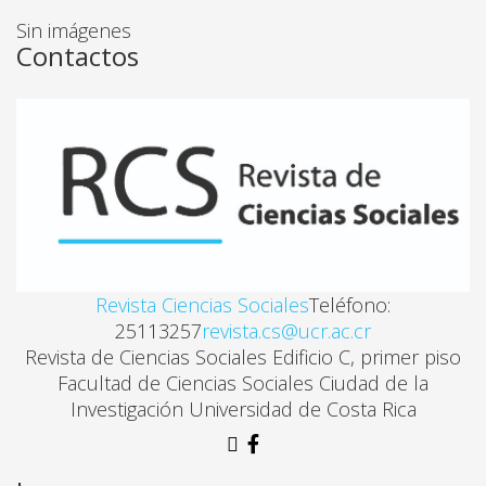
Maricruz Coto Choto
Sin imágenes
Contactos
PRODUCCIÓN ACADÉMICA EN ESTUDIOS DE LA MUJ
Mirta González Suárez
APORTES PARA LA REFLEXIÓN SOBRE EL FENÓMEN
Orlando Guevara Villalobos
EL “GLAMOUR” DE LA MARGINALIDAD EN ARGENTI
Revista Ciencias Sociales
Teléfono:
Luz m. Lardone
25113257
revista.cs@ucr.ac.cr
Revista de Ciencias Sociales Edificio C, primer piso
Facultad de Ciencias Sociales Ciudad de la
EL PERIODO JUVENIL VISTO DESDE LA PERSPECTI
Investigación Universidad de Costa Rica
Rolando Pérez, Wendy Aguilar, David Víqu