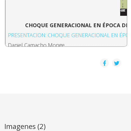
CHOQUE GENERACIONAL EN ÉPOCA DE CR
PRESENTACION: CHOQUE GENERACIONAL EN ÉPOCA 
Daniel Camacho Monge
PROPUESTA DE UN ÍNDICE PARA LA MEDICIÓN DE 
Hazel Brenes, Edgar E. Gutiérrez-Espeleta
ZONIFICACIÓN DE RIESGO POR HECHOS DELICTIV
Marcela Chaves Álvarez, Mario Segnini Boz
AUTISMO INFANTIL: EL ESTADO DE LA CUESTIÓN
Imagenes (2)