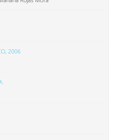
 Mariana Rojas Mora
CO, 2006
A