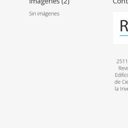
Imagenes (2)
Cont
Sin imágenes
2511
Revi
Edifi
de Ci
la In