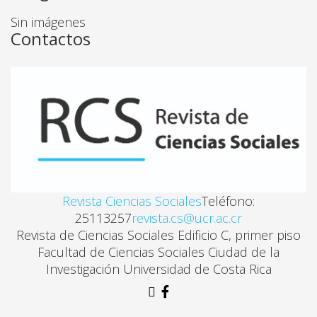
Jaime Daremblum Rosenstein, Samuel Stone
Sin imágenes
Contactos
PARA UNA CRITICA AL MANUAL DE MARTA HARNE
Rodolfo Cerdas Cruz
LOS INTELECTUALES LATINOAMERICANOS Y EL P
Ronald Fernández Pinto
Revista Ciencias Sociales
Teléfono:
25113257
revista.cs@ucr.ac.cr
Revista de Ciencias Sociales Edificio C, primer piso
Facultad de Ciencias Sociales Ciudad de la
Investigación Universidad de Costa Rica