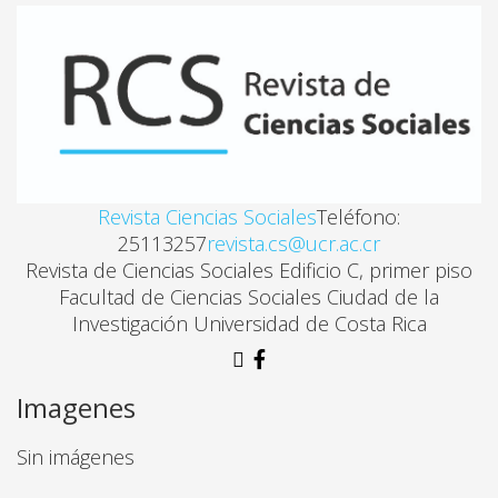
LA MÚSICA COMO PRÁCTICA SIGNIFICANTE EN LOS
Priscilla Carballo villagra
¿PUEDE EL JURISTA DISCURRIR COMO UN CIENTFfICO S
Enrique p. Haba
Revista Ciencias Sociales
Teléfono:
KATRINA: LA IDEOLOGÍA y REPRESENTACIÓN DE U
25113257
revista.cs@ucr.ac.cr
Bridget Hayden
Revista de Ciencias Sociales Edificio C, primer piso
Facultad de Ciencias Sociales Ciudad de la
Investigación Universidad de Costa Rica
EL MUNDO DE AyER, LA COMPRENSIÓN DE NUESTRO
H. C. f. Mansilla
Imagenes
INTERPRETACIÓN HERMENÉUTICA CRÍTICA DE UN CASO
Sin imágenes
Guillermo Miranda Camach