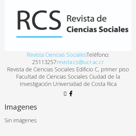
Juan Eduardo Romero, Yessica Quiñonez, Carlos Pin
EL SÍNTOMA COMO FORMALIZADOR DE LAZO SOCIAL
Hernán Fair
Revista Ciencias Sociales
Teléfono:
EL EXILIO Y SU IMPACTO EN LA REFORMULACIÓN D
25113257
revista.cs@ucr.ac.cr
Luis Roniger
Revista de Ciencias Sociales Edificio C, primer piso
Facultad de Ciencias Sociales Ciudad de la
Investigación Universidad de Costa Rica
HENRY LEFEBVRE. CONTRARRÉPLICA A GEORGE I. 
Roy Alfaro Vargas
Imagenes
LA CONSTRUCCIÓN SOCIAL DE SIGNIFICADOS EN EL
Sin imágenes
María Flórez-Estrada