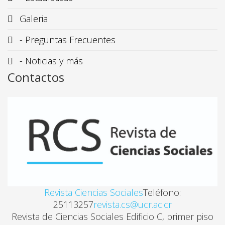
Luis Muñoz Varela
Galeria
OCCUPY WALL STREET VS. LA RETÓRICA DEL MIED
- Preguntas Frecuentes
Henry Campos Vargas
- Noticias y más
Contactos
LA VARIABLE REGIONAL EN EL PROCESO DE DIÁ
Emilse Calderón Grosso
EL ACUERDO MERCOSUR-UE: LOS SECTORES PROMO
María Cecilia Míguez, Agustín Crivelli
ORTODOXIA Y POLÍTICAS DE AUSTERIDAD EN EUR
Revista Ciencias Sociales
Teléfono:
Rafael Böcker Zavaro
25113257
revista.cs@ucr.ac.cr
Revista de Ciencias Sociales Edificio C, primer piso